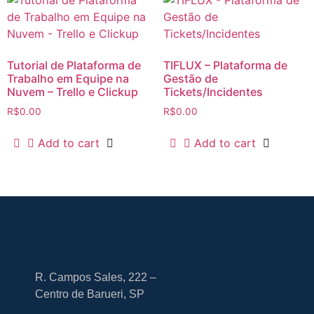
Tutorial de Plataforma de
TIFLUX – Plataforma de
Trabalho em Equipe na
Gestão de
Nuvem – Trello e Clickup
Tickets/Incidentes
R$
0.00
R$
0.00
Add to cart
Add to cart
R. Campos Sales, 222 –
Centro de Barueri, SP