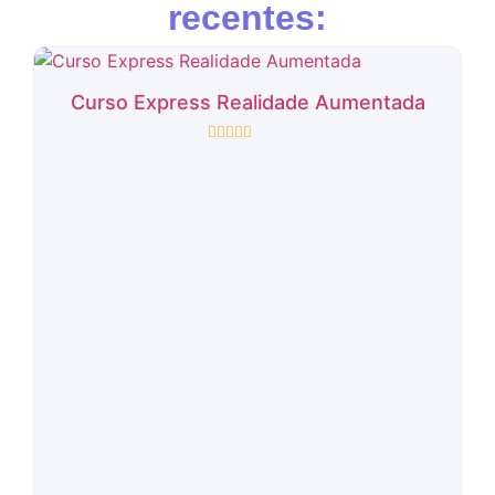
recentes:
Curso Express Realidade Aumentada
Rated
0
out
of
5