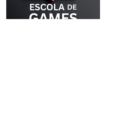
Escola de
Games
Uma das nossas grandes novidades é a Escola de
Games – Online, um novo e exclusivo produto
desenvolvido com o objetivo de transformar o acesso ao
conhecimento em tecnologia e desenvolvimento de jogos
digitais. A Escola de Games é um projeto inovador de
capacitação que descomplica a tecnologia e leva o